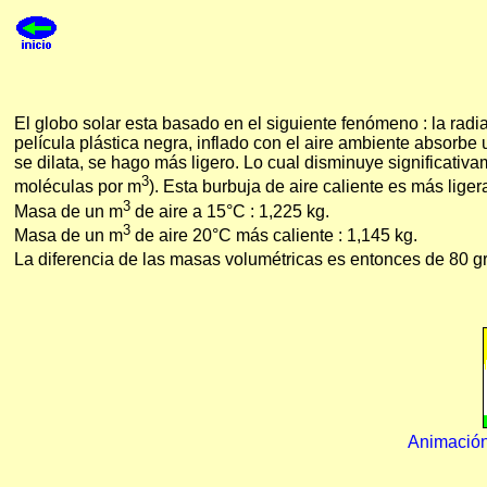
El globo solar esta basado en el siguiente fenómeno : la rad
película plástica negra, inflado con el aire ambiente absorbe 
se dilata, se hago más ligero. Lo cual disminuye significativ
3
moléculas por m
). Esta burbuja de aire caliente es más lige
3
Masa de un m
de aire a 15°C : 1,225 kg.
3
Masa de un m
de aire 20°C más caliente : 1,145 kg.
La diferencia de las masas volumétricas es entonces de 80 g
Animación